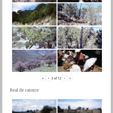
«
‹
›
»
3
of
12
Real de catorce