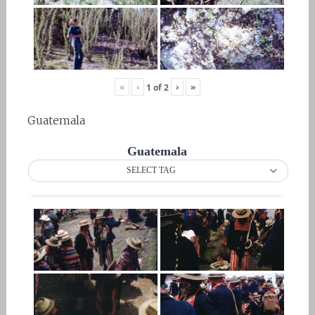
«
‹
›
»
1
of
2
Guatemala
Guatemala
SELECT TAG