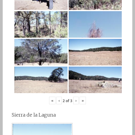
«
‹
›
»
2
of
3
Sierra de la Laguna