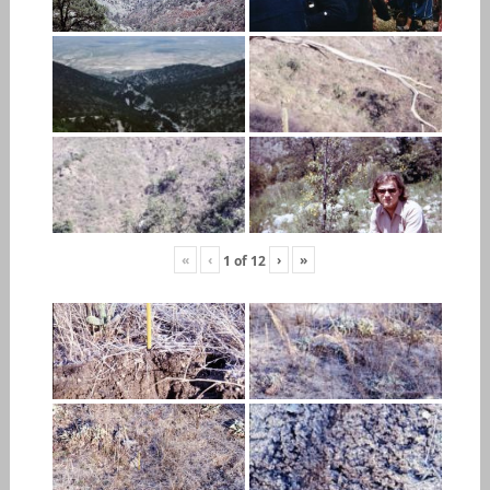
«
‹
›
»
1
of
12