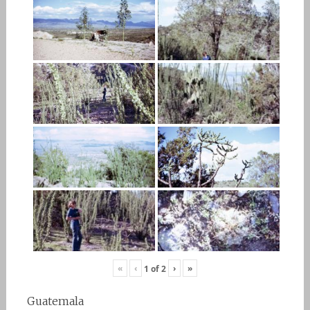
«
‹
›
»
1
of
2
Guatemala