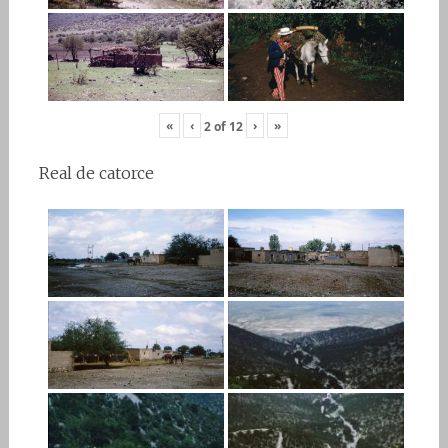
«
‹
›
»
2
of
12
Real de catorce