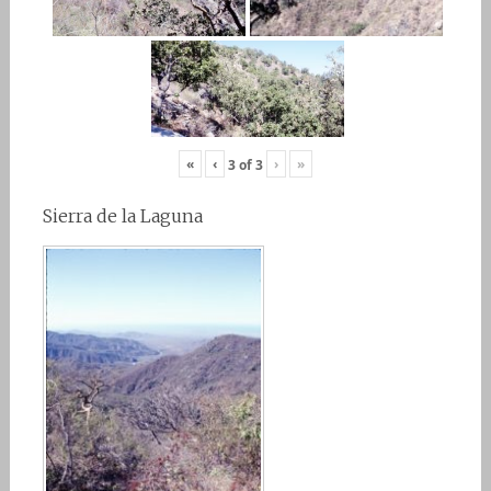
«
‹
›
»
3
of
3
Sierra de la Laguna