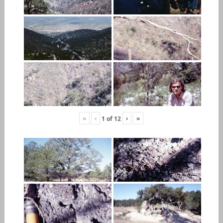
«
‹
›
»
1
of
12