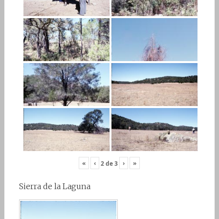
«
‹
›
»
2
de
3
Sierra de la Laguna