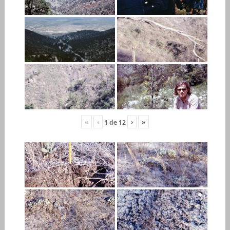
«
‹
›
»
1
de
12