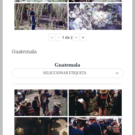
«
‹
›
»
1
de
2
Guatemala
Guatemala
SELECCIONAR ETIQUETA