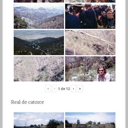
«
‹
›
»
1
de
12
Real de catorce