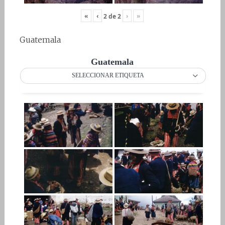
«
‹
›
»
2
de
2
Guatemala
Guatemala
SELECCIONAR ETIQUETA