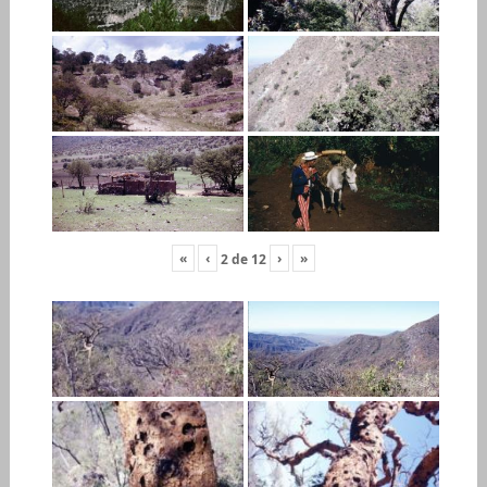
«
‹
›
»
2
de
12