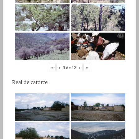
«
‹
›
»
3
de
12
Real de catorce