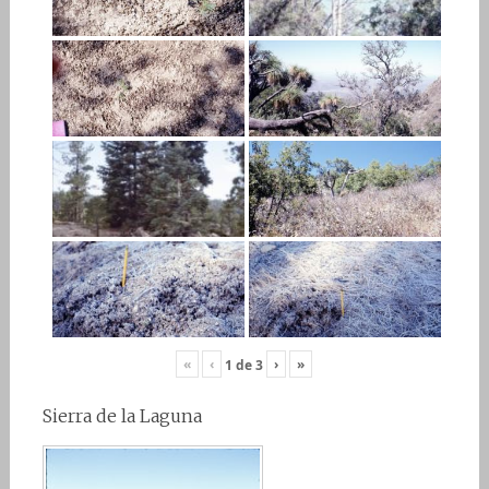
«
‹
›
»
1
de
3
Sierra de la Laguna