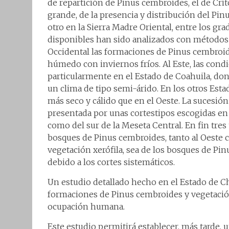
de repartición de Pinus cembroides, el de Cri
grande, de la presencia y distribución del Pi
otro en la Sierra Madre Oriental, entre los gra
disponibles han sido analizados con métodos d
Occidental las formaciones de Pinus cembroide
húmedo con inviernos fríos. Al Este, las cond
particularmente en el Estado de Coahuila, do
un clima de tipo semi-árido. En los otros Esta
más seco y cálido que en el Oeste. La sucesión
presentada por unas cortestipos escogidas en l
como del sur de la Meseta Central. En fin tres
bosques de Pinus cembroides, tanto al Oeste c
vegetación xerófila, sea de los bosques de Pinu
debido a los cortes sistemáticos.
Un estudio detallado hecho en el Estado de C
formaciones de Pinus cembroides y vegetación
ocupación humana.
Este estudio permitirá establecer, más tarde, u