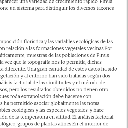
 aparecer una variedad de crecimiento rápido: Pinus
pone un sistema para distinguir los diversos taxones
posición florística y las variables ecológicas de las
n relación a las formaciones vegetales vecinas.Por
áticamente, muestras de las poblaciones de Pinus
a vez que la topografía nos lo permitía, dichas
ra diferente. Una gran cantidad de estos datos ha sido
vegetación y al entorno han sido tratadas según dos
sis factorial de las similitudes y el método de
sos, pero los resultados obtenidos no tienen otro
 pues toda extrapolación debe hacerse con
udes ha permitido asociar globalmente las notas
ables ecológicas y las especies vegetales, y hace
ón de la temperatura en altitud. El análisis factorial
ógico, grupos de plantas afines.En el interior de