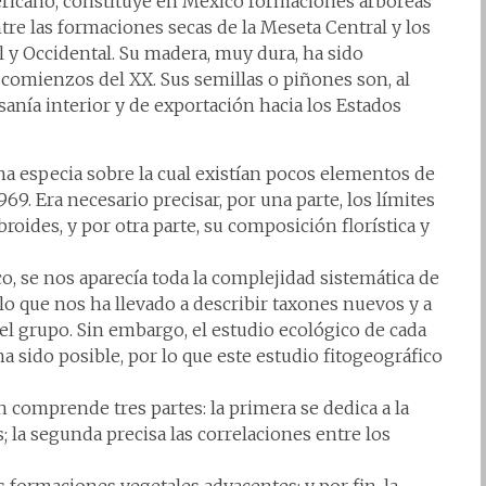
ericano, constituye en México formaciones arbóreas
re las formaciones secas de la Meseta Central y los
l y Occidental. Su madera, muy dura, ha sido
 comienzos del XX. Sus semillas o piñones son, al
nía interior y de exportación hacia los Estados
na especia sobre la cual existían pocos elementos de
9. Era necesario precisar, por una parte, los límites
roides, y por otra parte, su composición florística y
o, se nos aparecía toda la complejidad sistemática de
o que nos ha llevado a describir taxones nuevos y a
del grupo. Sin embargo, el estudio ecológico de cada
a sido posible, por lo que este estudio fitogeográfico
n comprende tres partes: la primera se dedica a la
 la segunda precisa las correlaciones entre los