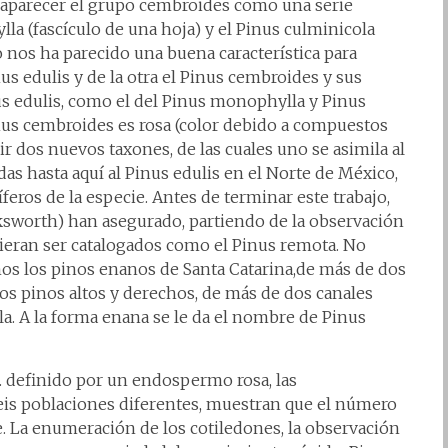
e aparecer el grupo cembroides como una serie
a (fascículo de una hoja) y el Pinus culminicola
o nos ha parecido una buena característica para
nus edulis y de la otra el Pinus cembroides y sus
us edulis, como el del Pinus monophylla y Pinus
inus cembroides es rosa (color debido a compuestos
r dos nuevos taxones, de las cuales uno se asimila al
das hasta aquí al Pinus edulis en el Norte de México,
feros de la especie. Antes de terminar este trabajo,
ksworth) han asegurado, partiendo de la observación
ieran ser catalogados como el Pinus remota. No
os los pinos enanos de Santa Catarina,de más de dos
os pinos altos y derechos, de más de dos canales
la. A la forma enana se le da el nombre de Pinus
r. definido por un endospermo rosa, las
eis poblaciones diferentes, muestran que el número
te. La enumeración de los cotiledones, la observación