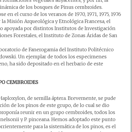
s formaciones vegetales adyacentes; y por fin, la
la dinámica de los bosques de Pinus cembroides.
 en el curso de los veranos de 1970, 1971, 1975, 1976
la Misión Arqueológica y Etnológica Francesa, el
 apoyada por distintos Institutos de Investigación
iones Forestales, el Instituto de Zonas Áridas de San
Laboratorio de Fanerogamia del Instituto Politécnico
Rzedowski. Un ejemplar de todos los especimenes
eno, ha sido depositado en el herbario de este
UPO CEMBROIDES
Haploxylon, de semilla áptera. Brevemente, se pude
cación de los pinos de este grupo, de lo cual se dio
roponía reunir en un grupo cembroides, todos los
. nelsonii y P. pinceana. Hemos adoptado este punto
corrientemente para la sistemática de los pinos, es el