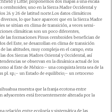
tchfield y Little; proponemos dos mapas a una escala
nus cembroides; uno en la Sierra Madre Occidental y
dos 24 y 26 de latitud norte.Los datos climáticos
iversos, lo que hace aparecer que en la Sierra Madre
s se sitúan en clima de transición, a veces semi-
iciones climáticas son un poco diferentes,
nde las formaciones Pinus cembroides benefician de
dos del Este, se desarrollan en clima de transición
 de las altitudes, muy compleja en el campo, esta
as dos Sierras Madres Oriental y Occidental, así
 tendencias se observan en la dinámica actual de los
omo al Este de México:– una conquista lenta sea de la
s pl. sp.;– un Estado de equilibrio;– un retroceso
hihuahua muestra que la franja ecotona entre
 adyacentes está frecuentemente alterada por la
na relación entre ecología y sistemática de las