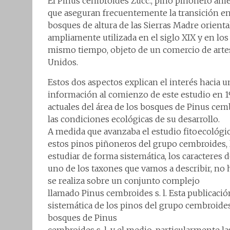
El Pinus cembroides Zucc., pino piñonero am
que aseguran frecuentemente la transición ent
bosques de altura de las Sierras Madre orienta
ampliamente utilizada en el siglo XIX y en los
mismo tiempo, objeto de un comercio de artesa
Unidos.
Estos dos aspectos explican el interés hacia u
información al comienzo de este estudio en 196
actuales del área de los bosques de Pinus cemb
las condiciones ecológicas de su desarrollo.
A medida que avanzaba el estudio fitoecológic
estos pinos piñoneros del grupo cembroides, l
estudiar de forma sistemática, los caracteres 
uno de los taxones que vamos a describir, no h
se realiza sobre un conjunto complejo
llamado Pinus cembroides s. l. Esta publicació
sistemática de los pinos del grupo cembroides;
bosques de Pinus