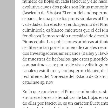
número de hojas en cada fascículo y ello hac
evolutiva cuyos dos polos son Pinus monophyll
(fascículo de 5 hojas). El color del endosperm
separar, de una parte los pinos similares al Pi
variedades. En efecto, el endospermo del Pin
culminicola, es blanco, mientras que el del P
fenólicos).Hemos tenido necesidad de describi
Pinus edulis. Las poblaciones arbóreas atribui
se diferencian por el numero de canales resiní
dos investigadores americanos (Bailey y Haw
de muestras de herbarios, que estos pinosdeb
compartimos este punto de vista y distinguim
canales resiníferos y endospermo blanco, de l
resiníferos del Noroeste del Estado de Coahui
catarinae sp. nov.
En lo que concierne el Pinus cembroides s. st
enumeraciones sistemáticas de las hojas en s
de ellas por fascículo, es un carácter fluctuan