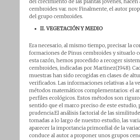
del crecimiento de las plantas jóvenes, hacen
cembroides var. nov. Finalmente, el autor pro
del grupo cembroides.
II. VEGETACIÓN Y MEDIO
Era necesario, al mismo tiempo, precisar la com
formaciones de Pinus cembroides y situarlo co
esta razón, hemos procedido a recoger sistem
cembroides, indicadas por Martinez(1948). Cad
muestras han sido recogidas en clases de altu
verificados. Las informaciones relativas a la 
métodos matemáticos complementarios: el análi
perfiles ecológicos. Estos métodos son riguro
sentido que el marco preciso de este estudio,
prudencia.El análisis factorial de las similit
tomadas a lo largo de nuestro estudio, las vari
aparecer la importancia primordial de la variaci
conduce al autor a proponer unos grupos cenol