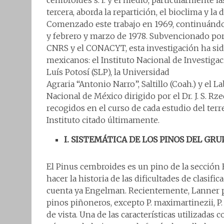
cembroides s. l. y el medio, particularmente la
tercera, aborda la repartición, el bioclima y 
Comenzado este trabajo en 1969, continuándose
y febrero y marzo de 1978. Subvencionado por 
CNRS y el CONACYT, esta investigación ha sido
mexicanos: el Instituto Nacional de Investigac
Luís Potosí (SLP), la Universidad
Agraria “Antonio Narro”, Saltillo (Coah.) y el 
Nacional de México dirigido por el Dr. J. S. 
recogidos en el curso de cada estudio del terr
Instituto citado últimamente.
I. SISTEMÁTICA DE LOS PINOS DEL GR
El Pinus cembroides es un pino de la sección 
hacer la historia de las dificultades de clasifi
cuenta ya Engelman. Recientemente, Lanner p
pinos piñoneros, excepto P. maximartinezii, P
de vista. Una de las características utilizadas 