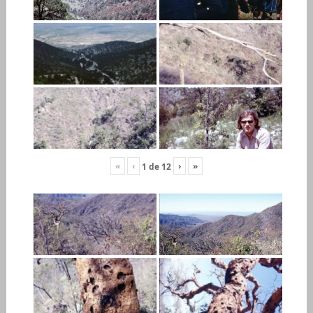
«
‹
›
»
1
de
12