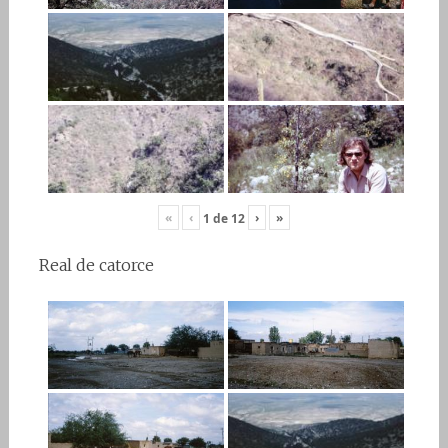
«
‹
›
»
1
de
12
Real de catorce