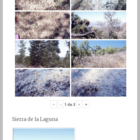
«
‹
›
»
1
de
3
Sierra de la Laguna