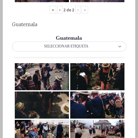
«
‹
›
»
2
de
2
Guatemala
Guatemala
SELECCIONAR ETIQUETA